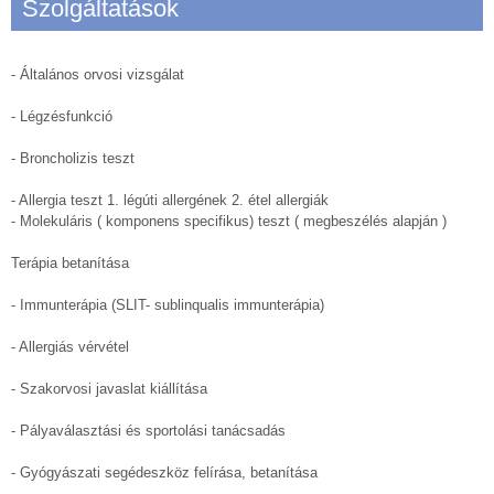
Szolgáltatások
- Általános orvosi vizsgálat
- Légzésfunkció
- Broncholizis teszt
- Allergia teszt 1. légúti allergének 2. étel allergiák
- Molekuláris ( komponens specifikus) teszt ( megbeszélés alapján )
Terápia betanítása
- Immunterápia (SLIT- sublinqualis immunterápia)
- Allergiás vérvétel
- Szakorvosi javaslat kiállítása
- Pályaválasztási és sportolási tanácsadás
- Gyógyászati segédeszköz felírása, betanítása