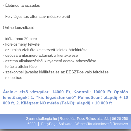
- Életmód tanácsadás
- Felvilágosítás alternatív módszerekről
Online konzultáció
- időtartama 20 perc
- kőrelőzmény felvétel
- az utolsó vizit óta keletkezett leletek áttekintése
- csúcsáramlásmérő adtainak a kiértékelése
- asztma alkalmazásból kinyerhető adatok átbeszélése
- terápia áttekintése
- szakorvosi javaslat kiállítása és az EESZT-be való feltöltése
- receptírás
Áraink: első vizsgálat: 14000 Ft, Kontroll: 10000 Ft Opciós
lehetőségek: 1. "kis légzésfunkció" PulmoScan: alapdíj + 10
000 ft, 2. Kilégzett NO mérés (FeNO): alapdíj + 10 000 ft
Gyermekallergia.hu | Rendelés: Pécs Rókus utca 5/b | 06 20 258
|
6089
EasyPage Software -
Webes Tartalomkezelő Rendszer